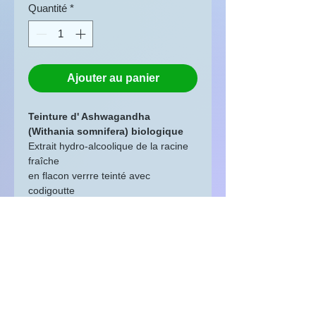
Quantité
*
Ajouter au panier
Teinture d' Ashwagandha
(Withania somnifera) biologique
Extrait hydro-alcoolique de la racine
fraîche
en flacon verrre teinté avec
codigoutte
10 à 60 gouttes par jour dans un peu
d'eau
Cultivé et transformé dans le Lot.
Origine Lot, Quercy, Occitanie,
France
Complément alimentaire dans le
cadre d'une alimentation variée et
équilibrée et d'un mode de vie sain.