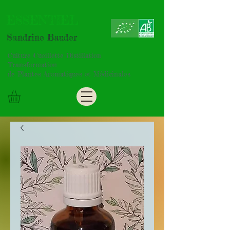
ESSENTIEL
Sandrine Bauder
Culture Cueillette Distillation
Transformation
de Plantes Aromatiques et Médicinales