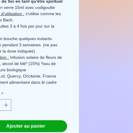
de Soi en tant qu'être spirituel
n verre 15ml avec codigoutte
d'utilisation :
s'utilise comme les
e Bach.
ttes 3 à 4 fois par jour sur la
n bouche quelques instants.
 pendant 3 semaines. (ne pas
 la dose indiquée)
ion :
Infusion solaire de fleurs de
u, alcool de blé* (15%) *issu de
ture biologique
Lot, Quercy, Occitanie, France
ent alimentaire dans le cadre
imentation variée et équilibrée et
é
*
e de vie sain. Tenir hors de portée
es enfants. Pour tout problème de
uillez consulter votre médecin.
er la dose indiquée.
Merci de
 tout problème.
Ajouter au panier
 par Ecocert FR-BIO-01