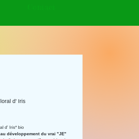
Contact
loral d' Iris
Prix
ral d' Iris* bio
 au développement du vrai "JE"