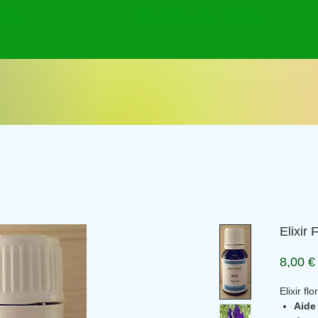
gne
Points de vente
Elixir F
8,00 €
Elixir flo
Aide