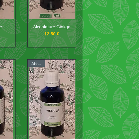
re
Alcoolature Ginkgo
e
Prix
12,50 €
Mélisse