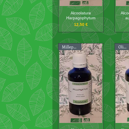
Alcoolature
Alco
Harpagophytum
a
Prix
12,50 €
Millepertuis
Olivier