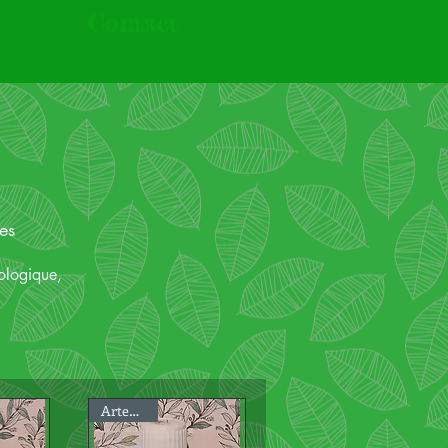
Contact
es
ologique,
Artemisia