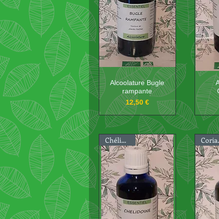
Alcoolature Bugle
A
rampante
Prix
12,50 €
Chélidoine
Cor