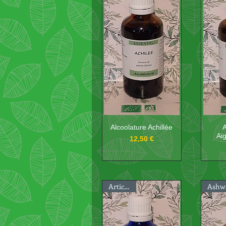
Alcoolature Achillée
A
Aig
Prix
12,50 €
Artichaut