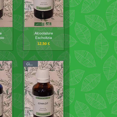
re
Alcoolature
bio
Escholtzia
Prix
12,50 €
Ginkgo