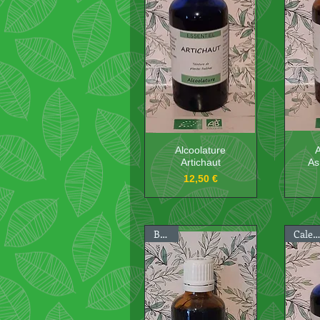
Alcoolature
A
Artichaut
As
Prix
12,50 €
Bugle
Calendula