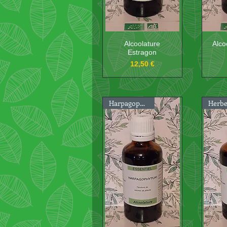
Alcoolature
Alco
Estragon
Prix
12,50 €
Harpagophytum