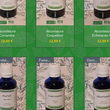
lcoolature
Alcoolature
Alcoolatu
Coriandre
Coquelicot
Echinacée 
Prix
Prix
Prix
12,50 €
12,50 €
12,50 €
Fucus vésiculeux
Fumeterre
Gentiane