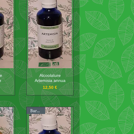
re
Alcoolature
e
Artemisia annua
Prix
12,50 €
Bardane