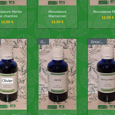
olature Herbe
Alcoolature
Alcoolature Mé
ux chantres
Marronnier
Prix
12,50 €
Prix
Prix
12,50 €
12,50 €
Ortie
Ortie/Prêle