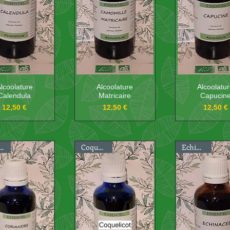
lcoolature
Alcoolature
Alcoolatu
Calendula
Matricaire
Capucin
Prix
Prix
Prix
12,50 €
12,50 €
12,50 €
iandre
Coquelicot
Echinacée