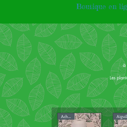
Boutique en li
à
Les plan
Achillée