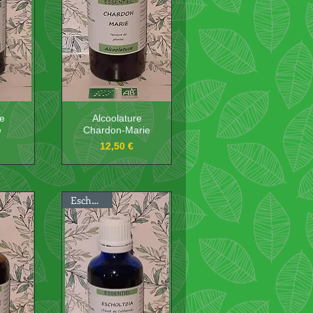
re
Alcoolature
e
Chardon-Marie
Prix
12,50 €
Escholtzia