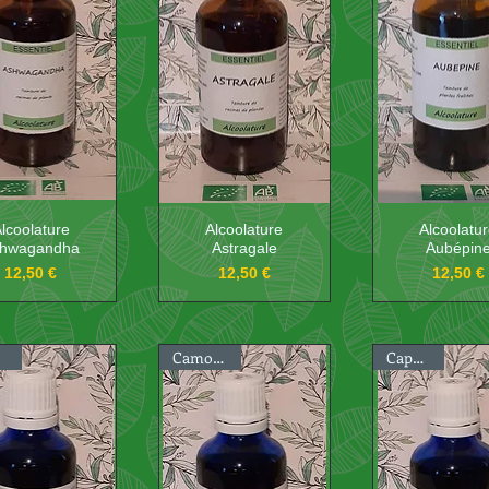
lcoolature
Alcoolature
Alcoolatu
hwagandha
Astragale
Aubépin
Prix
Prix
Prix
12,50 €
12,50 €
12,50 €
Camomille
Capucine