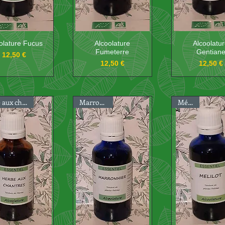
olature Fucus
Alcoolature
Alcoolatu
Fumeterre
Gentian
Prix
12,50 €
Prix
Prix
12,50 €
12,50 €
Herbe aux chantres
Marronnier
Mélilot