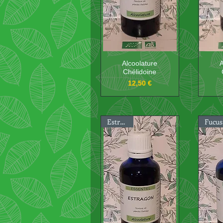
Alcoolature
A
Chélidoine
Prix
12,50 €
Estragon