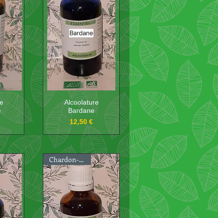
re
Alcoolature
e
Bardane
Prix
12,50 €
Chardon-Marie