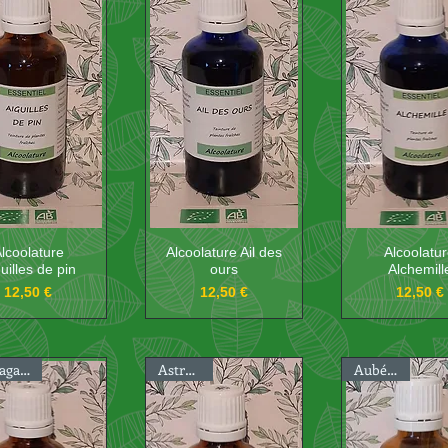
lcoolature
Alcoolature Ail des
Alcoolatu
uilles de pin
ours
Alchemill
Prix
Prix
Prix
12,50 €
12,50 €
12,50 €
Ashwagandha
Astragale
Aubépine