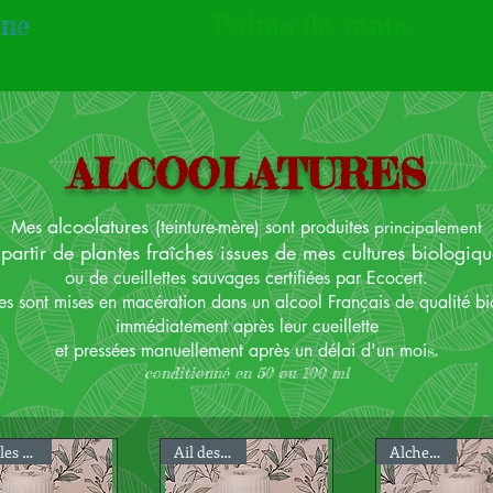
gne
Points de vente
ALCOOLATURES
alcoolatures
Mes
(teinture-mère) sont produites
principalement
 partir de plantes fraîches issues de mes cultures biologiqu
ou de cueillettes sauvages certifiées par Ecocert.
tes sont mises en macération dans un alcool Français de qualité bi
immédiatement après leur cueillette
et pressées manuellement après un délai d'un moi
s.
conditionné en 50 ou 100 ml
Aiguilles de Pin
Ail des ours
Alchemille